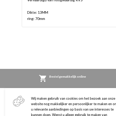
Dikte: 13MM
ring: 70mm
Bestel gemakkelijk online
Winkel
Wij maken gebruik van cookies om het bezoek aan onze
Klantenservice
website nog makkelijker en persoonlijker te maken en o
Adres en openingstijden
Algemene informatie
u relevante aanbiedingen op basis van uw interesses te
Onze winkel
Retourneren
kunnen doen. Wenst u alleen gebruik te maken van
Klantenpas
Herroepingsrecht