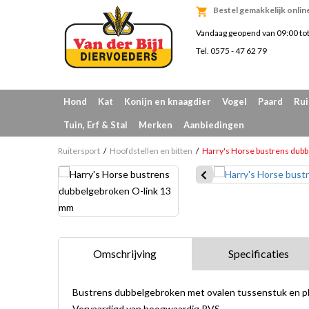
Bestel gemakkelijk onlin
Vandaag geopend van 09:00 to
Tel. 0575 - 47 62 79
Hond
Kat
Konijn en knaagdier
Vogel
Paard
Rui
Tuin, Erf & Stal
Merken
Aanbiedingen
Ruitersport
Hoofdstellen en bitten
Harry's Horse bustrens dub
Omschrijving
Specificaties
Bustrens dubbelgebroken met ovalen tussenstuk en pl
Vervaardigd van hoogwaardig RVS