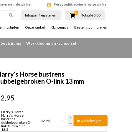
urneren in de winkel
Persoonlijk advies in onze winkel
0
Inloggen/registeren
Totaal €0,00
eningstijden
Onze winkel
Klantenpas
Bestelling annuleren
bestrijding
Werkkleding en -schoeisel
arry's Horse bustrens
ubbelgebroken O-link 13 mm
32,95
Harry's Horse
Harry's Horse
bustrens
In winkelwagen +
32,95
dubbelgebroken O-
link 13mm 13.5
13.5