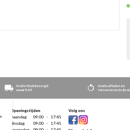
Gratis thuisbezorgd
Gratis afhalen en
vanaf € 49
retourneren in de w
Openingstijden
Volg ons
m
maandag
09:00
-
17:45
dinsdag
09:00
-
17:45
woensdag
09:00
-
17:45