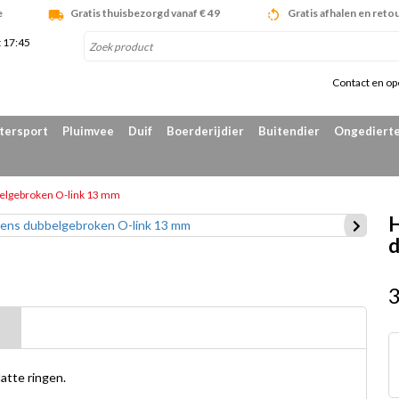
e
Gratis thuisbezorgd vanaf € 49
Gratis afhalen en reto
t 17:45
Contact en op
tersport
Pluimvee
Duif
Boerderijdier
Buitendier
Ongedierte
belgebroken O-link 13 mm
H
d
atte ringen.