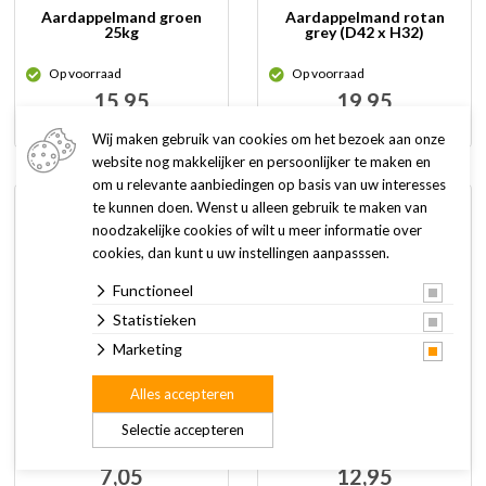
Aardappelmand groen
Aardappelmand rotan
25kg
grey (D42 x H32)
Op voorraad
Op voorraad
15,95
19,95
Wij maken gebruik van cookies om het bezoek aan onze
website nog makkelijker en persoonlijker te maken en
om u relevante aanbiedingen op basis van uw interesses
te kunnen doen. Wenst u alleen gebruik te maken van
noodzakelijke cookies of wilt u meer informatie over
cookies, dan kunt u uw instellingen aanpasssen.
Functioneel
Statistieken
Marketing
Afdekzeil GROEN 110gr.
Afdekzeil GROEN 110gr.
Alles accepteren
2x3m
3x4m
Selectie accepteren
Op voorraad
Op voorraad
7,05
12,95